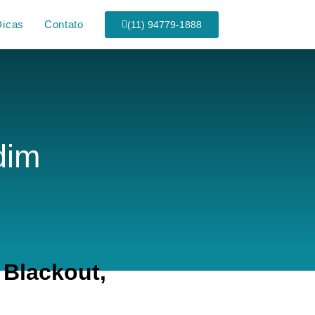
Dicas
Contato
(11) 94779-1888
dim
Blackout,