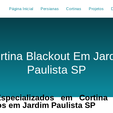
Página Inicial
Persianas
Cortinas
Projetos
rtina Blackout Em Jar
Paulista SP
pecializados em Cortina 
s em Jardim Paulista SP