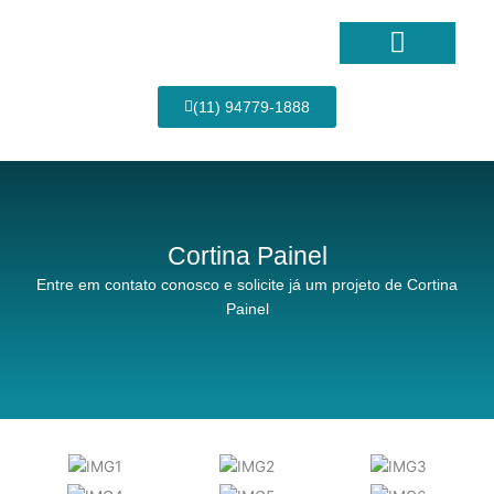
Ir
para
o
conteúdo
Página Inicial
(11) 94779-1888
Cortina Painel
Entre em contato conosco e solicite já um projeto de Cortina
Painel