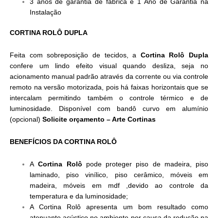
3 anos de garantia de fábrica e 1 Ano de Garantia na
Instalação
CORTINA ROLÔ DUPLA
Feita com sobreposição de tecidos, a
Cortina Rolô Dupla
confere um lindo efeito visual quando desliza, seja no
acionamento manual padrão através da corrente ou via controle
remoto na versão motorizada, pois há faixas horizontais que se
intercalam permitindo também o controle térmico e de
luminosidade. Disponível com bandô curvo em alumínio
(opcional)
Solicite orçamento –
Arte Cortinas
BENEFÍCIOS DA CORTINA ROLÔ
A
Cortina Rolô
pode proteger piso de madeira, piso
laminado, piso vinílico, piso cerâmico, móveis em
madeira, móveis em mdf ,devido ao controle da
temperatura e da luminosidade;
A Cortina Rolô apresenta um bom resultado como
atenuante acústico no ambiente por causa da redução na