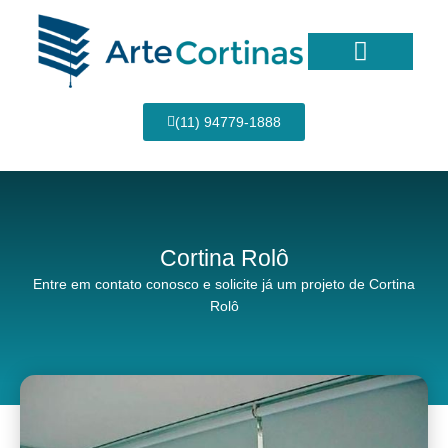
Ir
para
o
conteúdo
Página Inicial
(11) 94779-1888
Cortina Rolô
Entre em contato conosco e solicite já um projeto de Cortina
Rolô