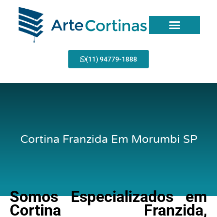
Ir
para
o
conteúdo
(11) 94779-1888
Cortina Franzida Em Morumbi SP
Somos Especializados em
Cortina Franzida,