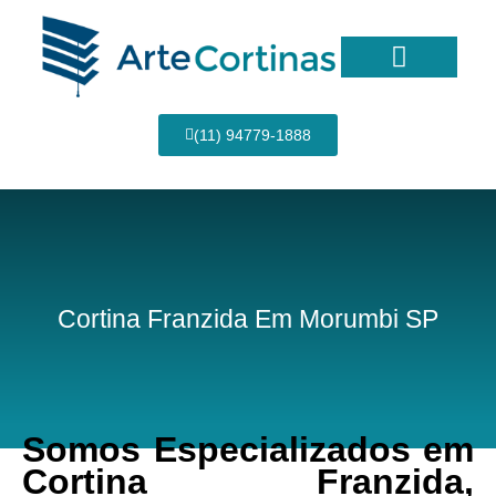
Ir
para
o
conteúdo
Página Inicial
(11) 94779-1888
Cortina Franzida Em Morumbi SP
Somos Especializados em
Cortina Franzida,