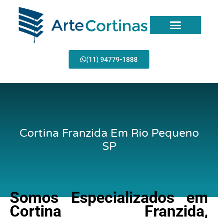
Ir
para
o
conteúdo
Página Inicial
(11) 94779-1888
Cortina Franzida Em Rio Pequeno
SP
Somos Especializados em
Cortina Franzida,