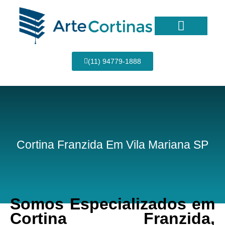
Ir
para
o
conteúdo
Página Inicial
(11) 94779-1888
Cortina Franzida Em Vila Mariana SP
Somos Especializados em
Cortina Franzida,