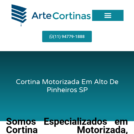
Ir
para
o
conteúdo
(11) 94779-1888
Cortina Motorizada Em Alto De
Pinheiros SP
Somos Especializados em
Cortina Motorizada,