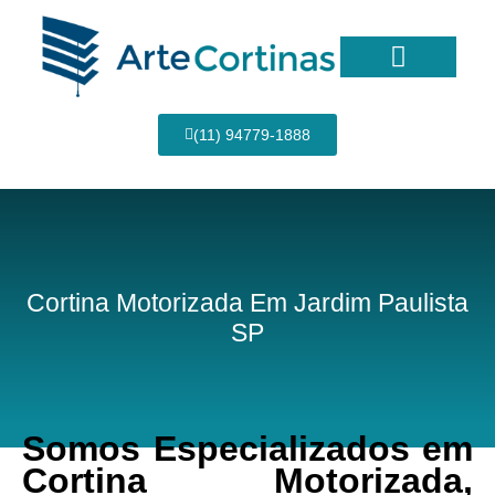
Ir
para
o
conteúdo
Página Inicial
(11) 94779-1888
Cortina Motorizada Em Jardim Paulista
SP
Somos Especializados em
Cortina Motorizada,