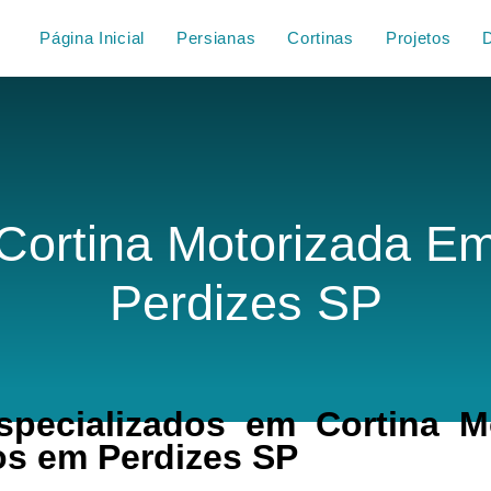
Página Inicial
Persianas
Cortinas
Projetos
Cortina Motorizada E
Perdizes SP
pecializados em Cortina Mo
s em Perdizes SP