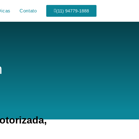
Dicas
Contato
(11) 94779-1888
m
torizada,