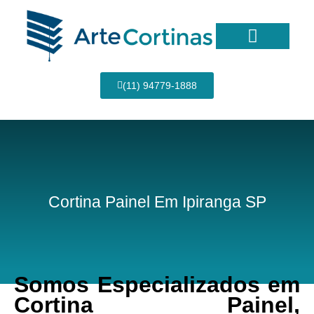
Ir
para
o
conteúdo
Página Inicial
(11) 94779-1888
Cortina Painel Em Ipiranga SP
Somos Especializados em
Cortina Painel,