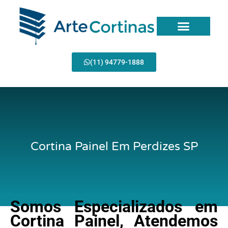
Ir
para
o
conteúdo
Página Inicial
(11) 94779-1888
Cortina Painel Em Perdizes SP
Somos Especializados em
Cortina Painel, Atendemos