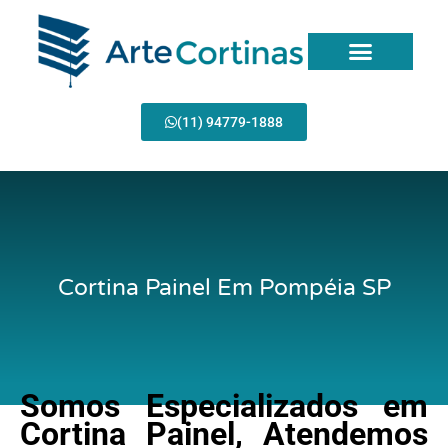
Ir
para
o
conteúdo
(11) 94779-1888
Cortina Painel Em Pompéia SP
Somos Especializados em
Cortina Painel, Atendemos