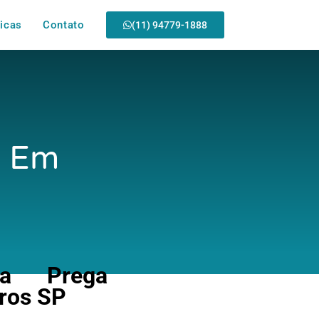
icas
Contato
(11) 94779-1888
a Em
na Prega
ros SP