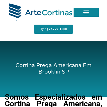
Ir
para
o
conteúdo
Página Inicial
(11) 94779-1888
Cortina Prega Americana Em
Brooklin SP
Somos Especializados em
Cortina Prega Americana,