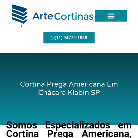
Ir
para
o
conteúdo
Página Inicial
(11) 94779-1888
Cortina Prega Americana Em
Chácara Klabin SP
Somos Especializados em
Cortina Prega Americana,