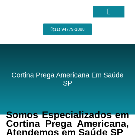
Ir
para
o
conteúdo
Página Inicial
(11) 94779-1888
Cortina Prega Americana Em Saúde
SP
Somos Especializados em
Cortina Prega Americana,
Atendemos em Saúde SP