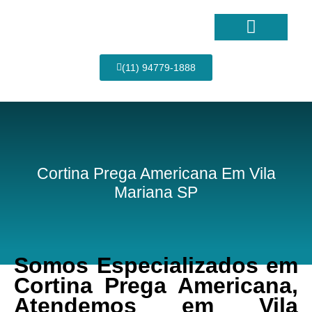
Ir
para
o
conteúdo
Página Inicial
(11) 94779-1888
Cortina Prega Americana Em Vila
Mariana SP
Somos Especializados em
Cortina Prega Americana,
Atendemos em Vila