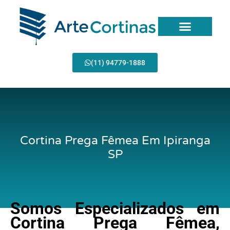
Ir
para
o
conteúdo
(11) 94779-1888
Cortina Prega Fêmea Em Ipiranga
SP
Somos Especializados em
Cortina Prega Fêmea,