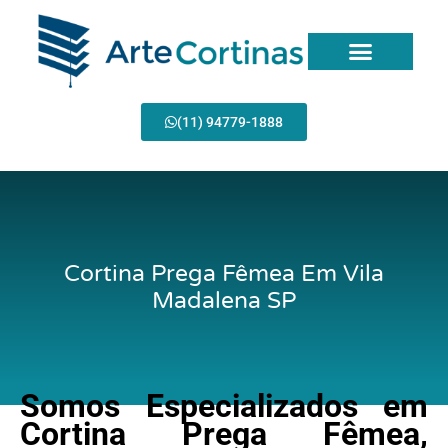
Ir
para
o
conteúdo
(11) 94779-1888
Cortina Prega Fêmea Em Vila
Madalena SP
Somos Especializados em
Cortina Prega Fêmea,