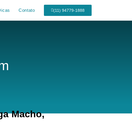
Dicas
Contato
(11) 94779-1888
Em
ga Macho,