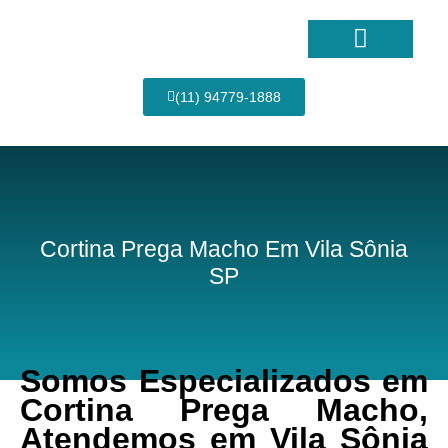
Ir
para
o
conteúdo
Página Inicial
(11) 94779-1888
Cortina Prega Macho Em Vila Sônia
SP
Somos Especializados em
Cortina Prega Macho,
Atendemos em Vila Sônia