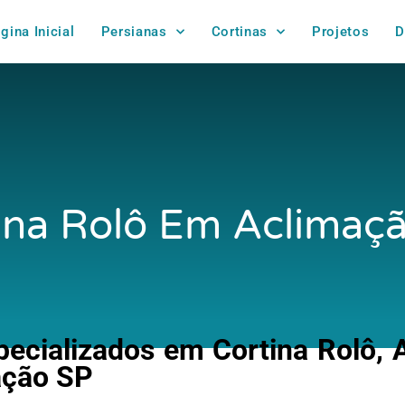
gina Inicial
Persianas
Cortinas
Projetos
D
ina Rolô Em Aclimaç
ecializados em Cortina Rolô,
ação SP