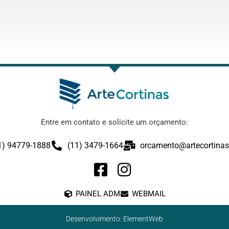
Entre em contato e solicite um orçamento:
1) 94779-1888
(11) 3479-1664
orcamento@artecortinas
PAINEL ADM
WEBMAIL
Desenvolvimento: ElementWeb