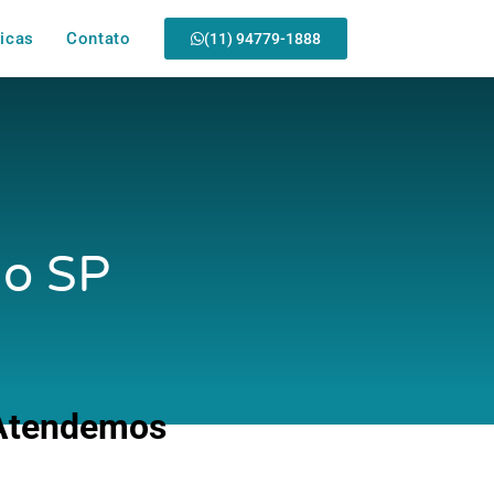
icas
Contato
(11) 94779-1888
ão SP
 Atendemos