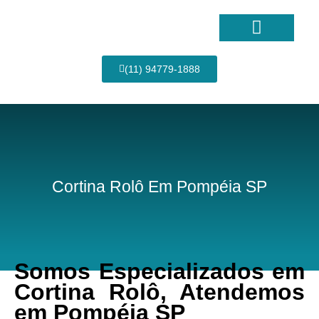
Ir
para
o
conteúdo
Página Inicial
(11) 94779-1888
Cortina Rolô Em Pompéia SP
Somos Especializados em
Cortina Rolô, Atendemos
em Pompéia SP