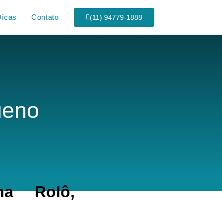
Dicas
Contato
(11) 94779-1888
ueno
na Rolô,