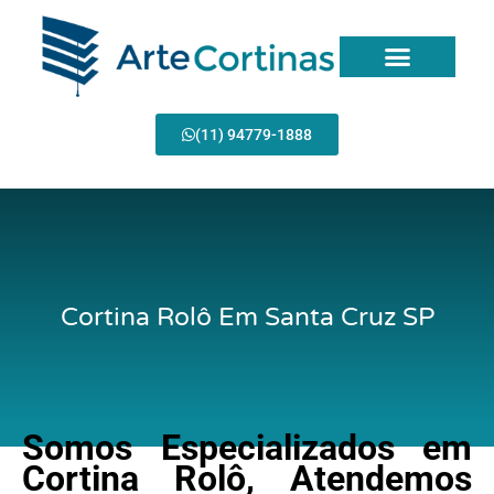
Ir
para
o
conteúdo
(11) 94779-1888
Cortina Rolô Em Santa Cruz SP
Somos Especializados em
Cortina Rolô, Atendemos