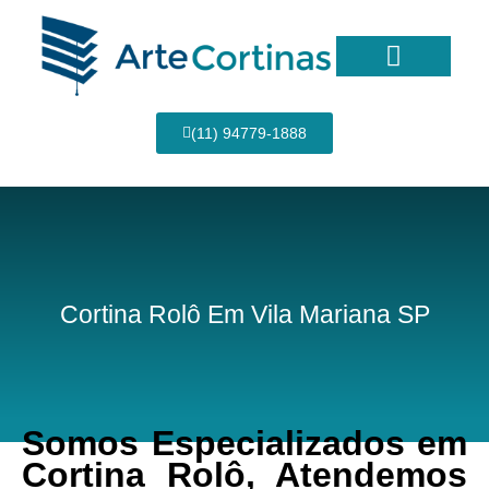
Ir
para
o
conteúdo
Página Inicial
(11) 94779-1888
Cortina Rolô Em Vila Mariana SP
Somos Especializados em
Cortina Rolô, Atendemos