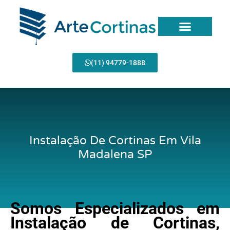
Ir
para
o
conteúdo
Página Inicial
(11) 94779-1888
Instalação De Cortinas Em Vila
Madalena SP
Somos Especializados em
Instalação de Cortinas,