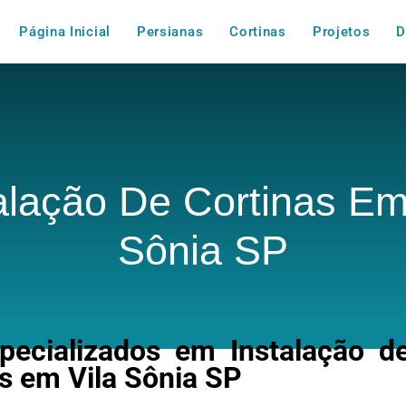
Página Inicial
Persianas
Cortinas
Projetos
D
alação De Cortinas Em
Sônia SP
ecializados em Instalação de
 em Vila Sônia SP