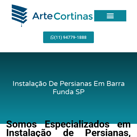
Ir
para
o
conteúdo
Página Inicial
(11) 94779-1888
Instalação De Persianas Em Barra
Funda SP
Somos Especializados em
Instalação de Persianas,