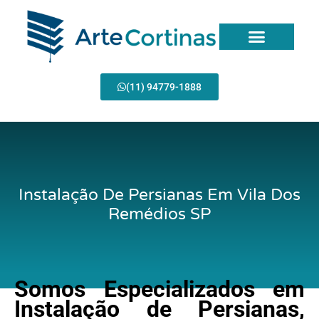
Ir
para
o
conteúdo
Página Inicial
(11) 94779-1888
Instalação De Persianas Em Vila Dos
Remédios SP
Somos Especializados em
Instalação de Persianas,