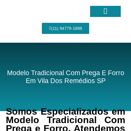
Ir
para
o
conteúdo
Página Inicial
(11) 94779-1888
Modelo Tradicional Com Prega E Forro
Em Vila Dos Remédios SP
Somos Especializados em
Modelo Tradicional Com
Prega e Forro, Atendemos