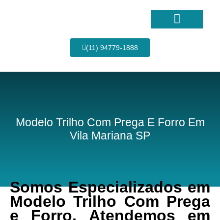
Ir
para
o
conteúdo
Página Inicial
(11) 94779-1888
Modelo Trilho Com Prega E Forro Em
Vila Mariana SP
Somos Especializados em
Modelo Trilho Com Prega
e Forro, Atendemos em