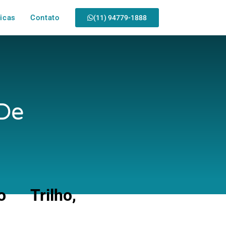
icas
Contato
(11) 94779-1888
 De
 Trilho,