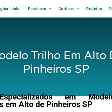
gina Inicial
Persianas
Cortinas
Projetos
D
delo Trilho Em Alto
Pinheiros SP
specializados em Modelo
 em Alto de Pinheiros SP