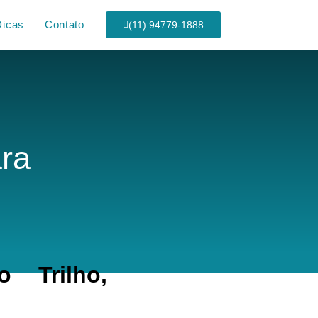
Dicas
Contato
(11) 94779-1888
ra
 Trilho,