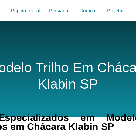
Página Inicial
Persianas
Cortinas
Projetos
odelo Trilho Em Cháca
Klabin SP
specializados em Modelo
s em Chácara Klabin SP