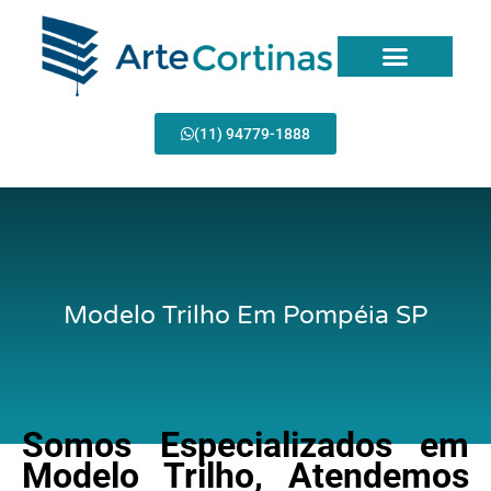
Ir
para
o
conteúdo
Página Inicial
(11) 94779-1888
Modelo Trilho Em Pompéia SP
Somos Especializados em
Modelo Trilho, Atendemos