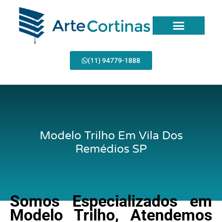
Ir
para
o
conteúdo
(11) 94779-1888
Modelo Trilho Em Vila Dos
Remédios SP
Somos Especializados em
Modelo Trilho, Atendemos