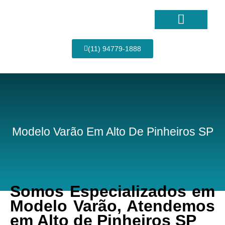
Ir
para
o
conteúdo
Página Inicial
(11) 94779-1888
Modelo Varão Em Alto De Pinheiros SP
Somos Especializados em
Modelo Varão, Atendemos
em Alto de Pinheiros SP