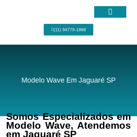
Ir
para
o
conteúdo
Página Inicial
(11) 94779-1888
Modelo Wave Em Jaguaré SP
Somos Especializados em
Modelo Wave, Atendemos
em Jaguaré SP