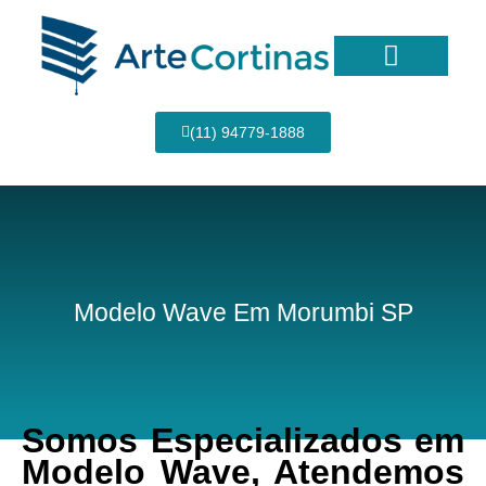
Ir
para
o
conteúdo
Página Inicial
(11) 94779-1888
Modelo Wave Em Morumbi SP
Somos Especializados em
Modelo Wave, Atendemos