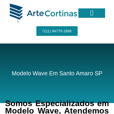
Ir
para
o
conteúdo
Página Inicial
(11) 94779-1888
Modelo Wave Em Santo Amaro SP
Somos Especializados em
Modelo Wave, Atendemos