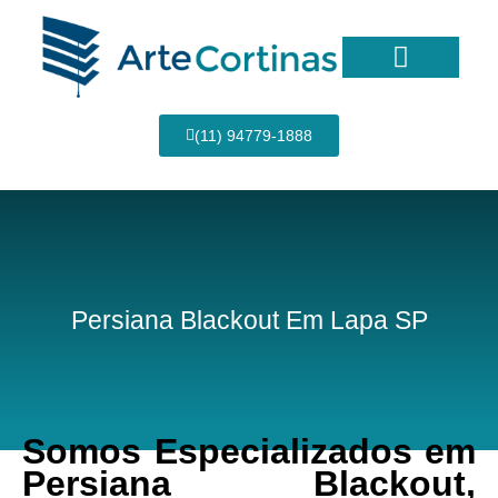
Ir
para
o
conteúdo
Página Inicial
(11) 94779-1888
Persiana Blackout Em Lapa SP
Somos Especializados em
Persiana Blackout,