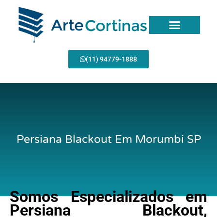
Ir
para
o
conteúdo
(11) 94779-1888
Persiana Blackout Em Morumbi SP
Somos Especializados em
Persiana Blackout,