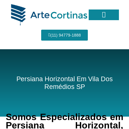
Ir
para
o
conteúdo
Página Inicial
(11) 94779-1888
Persiana Horizontal Em Vila Dos
Remédios SP
Somos Especializados em
Persiana Horizontal,