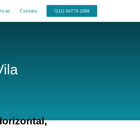
Dicas
Contato
(11) 94779-1888
ila
rizontal,