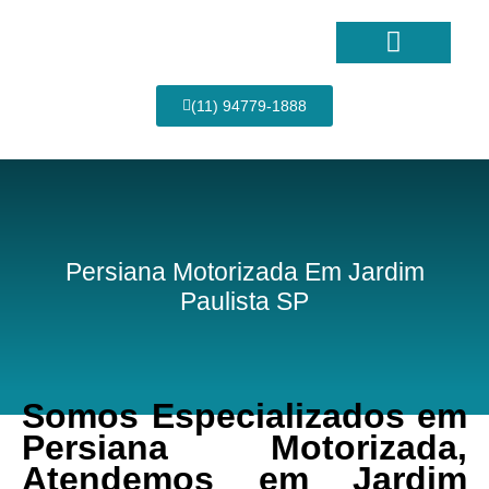
Ir
para
o
conteúdo
Página Inicial
(11) 94779-1888
Persiana Motorizada Em Jardim
Paulista SP
Somos Especializados em
Persiana Motorizada,
Atendemos em Jardim