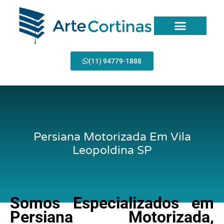
Ir
para
o
conteúdo
(11) 94779-1888
Persiana Motorizada Em Vila
Leopoldina SP
Somos Especializados em
Persiana Motorizada,