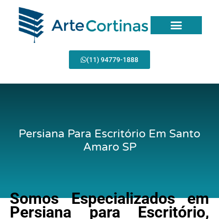
Ir
para
o
conteúdo
Página Inicial
(11) 94779-1888
Persiana Para Escritório Em Santo
Amaro SP
Somos Especializados em
Persiana para Escritório,