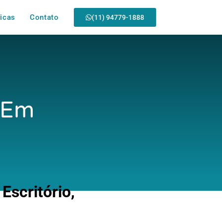
icas
Contato
(11) 94779-1888
o Em
scritório,