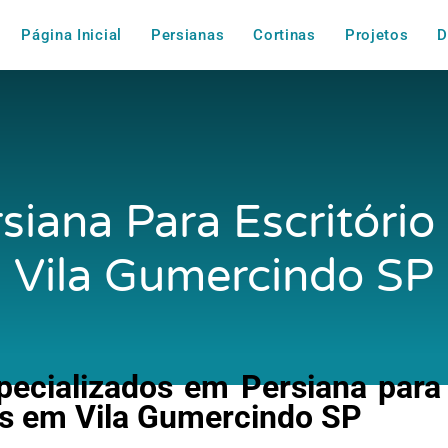
Página Inicial
Persianas
Cortinas
Projetos
D
siana Para Escritóri
Vila Gumercindo SP
ecializados em Persiana para E
 em Vila Gumercindo SP