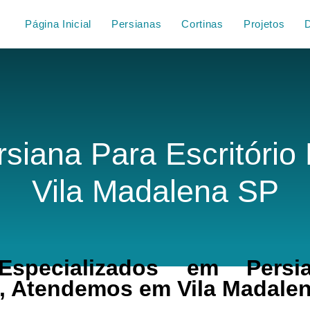
Página Inicial
Persianas
Cortinas
Projetos
rsiana Para Escritório
Vila Madalena SP
specializados em Persi
o, Atendemos em Vila Madale